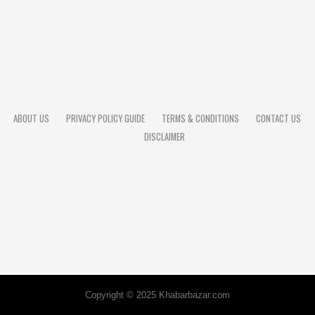
ढ़े
ज
गा
ज
भा
पै
र
न
त
ल
का
हि
स्सा
ABOUT US
PRIVACY POLICY GUIDE
TERMS & CONDITIONS
CONTACT US
DISCLAIMER
Copyright © 2025 Khabarbazar.com