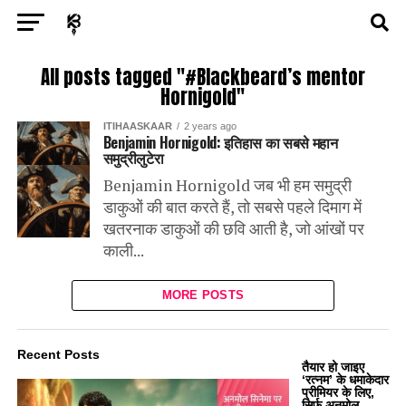
Exit mobile version
ENTERTAINMENT
ASTROLOGY
STORY
All posts tagged "#Blackbeard’s mentor
Hornigold"
POLITICS
TECH
SPORTS
HEALTH
ITIHAASKAAR
2 years ago
Benjamin Hornigold: इतिहास का सबसे महान
समुद्रीलुटेरा
BUSINESS
Benjamin Hornigold जब भी हम समुद्री
डाकुओं की बात करते हैं, तो सबसे पहले दिमाग में
खतरनाक डाकुओं की छवि आती है, जो आंखों पर
काली...
MORE POSTS
Recent Posts
तैयार हो जाइए
‘रत्नम’ के धमाकेदार
प्रीमियर के लिए,
सिर्फ अनमोल