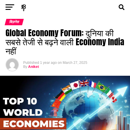
Exit mobile version
ENTERTAINMENT
ASTROLOGY
STORY
बिज़नेस
Global Economy Forum: दुनिया की
POLITICS
TECH
SPORTS
HEALTH
सबसे तेजी से बढ़ने वाली Economy India
नहीं
BUSINESS
Published
1 year ago
on
March 27, 2025
By
Aniket