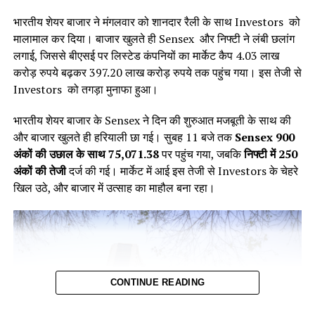
भारतीय शेयर बाजार ने मंगलवार को शानदार रैली के साथ Investors को
मालामाल कर दिया। बाजार खुलते ही Sensex और निफ्टी ने लंबी छलांग
लगाई, जिससे बीएसई पर लिस्टेड कंपनियों का मार्केट कैप 4.03 लाख
करोड़ रुपये बढ़कर 397.20 लाख करोड़ रुपये तक पहुंच गया। इस तेजी से
Investors को तगड़ा मुनाफा हुआ।
भारतीय शेयर बाजार के Sensex ने दिन की शुरुआत मजबूती के साथ की
कितना तेल खरीदा भारत ने?
और बाजार खुलते ही हरियाली छा गई। सुबह 11 बजे तक
Sensex 900
अंकों की उछाल के साथ 75,071.38
पर पहुंच गया, जबकि
निफ्टी में 250
तेल बाजार पर नजर रखने वाली रिसर्च फर्म केप्लर (Kpler) द्वारा जारी
अंकों की तेजी
दर्ज की गई। मार्केट में आई इस तेजी से Investors के चेहरे
आंकड़ों के अनुसार, मार्च के पहले 21 दिनों में भारत ने रूस से औसतन
खिल उठे, और बाजार में उत्साह का माहौल बना रहा।
1.85 मिलियन बैरल प्रतिदिन (bpd) कच्चा तेल खरीदा है। फरवरी में यह
आंकड़ा 1.47 मिलियन बैरल प्रतिदिन था, जबकि जनवरी में 1.64 मिलियन
बैरल प्रतिदिन रहा था। इसका साफ मतलब है कि भारत ने मार्च में रूस से
पहले की तुलना में अधिक तेल खरीदा है। मार्च में भारत द्वारा कुल खरीदे गए
तेल में रूस की हिस्सेदारी 35% से अधिक रही, जबकि फरवरी में यह 31%
और जनवरी में 33% थी। यह इंगित करता है कि अमेरिकी प्रतिबंधों के
CONTINUE READING
बावजूद भारत लगातार रूस से तेल खरीदने की प्रक्रिया को बढ़ा रहा है।