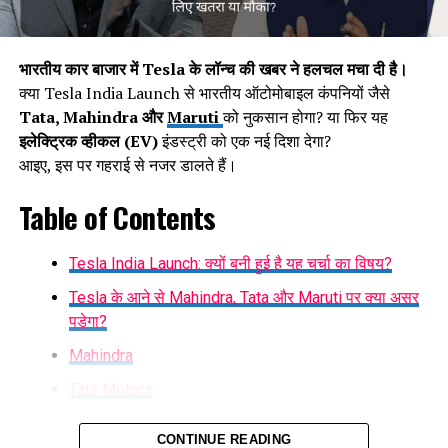
बनाए रखने में मदद मिली है।
भारतीय कार बाजार में Tesla के लॉन्च की खबर ने हलचल मचा दी है।
क्या Tesla India Launch से भारतीय ऑटोमोबाइल कंपनियों जैसे
Tata, Mahindra और
Maruti
को नुकसान होगा? या फिर यह
इलेक्ट्रिक व्हीकल (EV)
इंडस्ट्री को एक नई दिशा देगा?
आइए, इस पर गहराई से नजर डालते हैं।
Table of Contents
Investors को हुआ 4 लाख करोड़ रुपये
Tesla India Launch: क्यों बनी हुई है यह चर्चा का विषय?
का फायदा
Tesla के आने से Mahindra, Tata और Maruti पर क्या असर
रूस पर अमेरिकी प्रतिबंधों का असर नहीं?
पड़ेगा?
इस जबरदस्त तेजी का सबसे बड़ा फायदा Investors को हुआ। मंगलवार
Mahindra
जनवरी 2024 में USA के राष्ट्रपति जो बाइडेन प्रशासन ने रूस पर कई
को
बीएसई पर लिस्टेड कंपनियों का कुल मार्केट कैप 4.03 लाख करोड़
आर्थिक प्रतिबंध लगाए थे। इनमें 183 तेल वाहक जहाजों (oil tankers)
Tata Motors
रुपये बढ़कर 397.20 लाख करोड़ रुपये
तक पहुंच गया। शेयर बाजार में
पर प्रतिबंध लगाना भी शामिल था, जो रूस से तेल लाने और ले जाने का
आई यह मजबूती Investors के लिए किसी बड़े बोनस से कम नहीं रही।
Maruti Suzuki
कार्य करते थे। साथ ही, USA ने रूस की दो बड़ी तेल कंपनियों और कुछ
CONTINUE READING