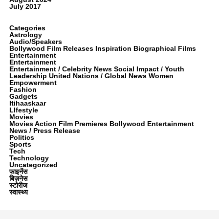
July 2017
Categories
Astrology
Audio/Speakers
Bollywood Film Releases Inspiration Biographical Films
Entertainment
Entertainment
Entertainment / Celebrity News Social Impact / Youth
Leadership United Nations / Global News Women
Empowerment
Fashion
Gadgets
Itihaaskaar
LIfestyle
Movies
Movies Action Film Premieres Bollywood Entertainment
News / Press Release
Politics
Sports
Tech
Technology
Uncategorized
फाइनेंस
बिज़नेस
स्टोरीज
स्वास्थ्य