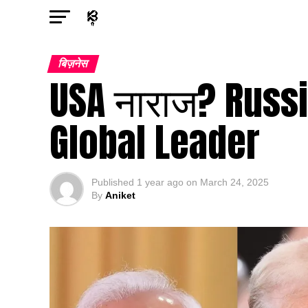
बिज़नेस
USA नाराज? Russia
Global Leader
Published
1 year ago
on
March 24, 2025
By
Aniket