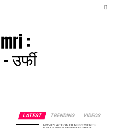
mri :
– उर्फी
LATEST
TRENDING
VIDEOS
MOVIES ACTION FILM PREMIERES