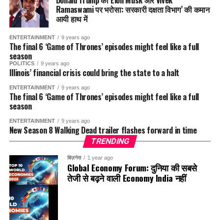
Donald Trump का Elon Musk और Vivek
उन्हें पूरे दिन की चुनौतियों का सामना करने के लिए सक्षम बनाती है।
को बेहतर बनाता है और शरीर से विषाक्त पदार्थों को बाहर निकालने में भी
Ramaswami पर भरोसा: सरकारी दक्षता विभाग’ की कमान
डिटॉक्स ड्रिंक्स शरीर से विषाक्त पदार्थों को बाहर निकालने का एक
मददगार है. लौकी में मौजूद पोषक तत्व रक्त शोधन को भी बढ़ावा देते हैं, जो
आयी हाथ में
प्रभावी तरीका है। ये ड्रिंक्स आपकी किडनी और लीवर को साफ करने में
डाइबीटीज़रोगियों के लिए फायदेमंद है
मदद करते हैं।.
ENTERTAINMENT
9 years ago
The final 6 ‘Game of Thrones’ episodes might feel like a full
season
POLITICS
9 years ago
Illinois’ financial crisis could bring the state to a halt
ENTERTAINMENT
9 years ago
The final 6 ‘Game of Thrones’ episodes might feel like a full
season
ENTERTAINMENT
9 years ago
New Season 8 Walking Dead trailer flashes forward in time
TRENDING
बिज़नेस
1 year ago
Global Economy Forum: दुनिया की सबसे
कैसे सेवन करें: आप सुबह खाली पेट या दिन में एक बार लौकी का ताज़ा जूस
तेजी से बढ़ने वाली Economy India नहीं
पी सकते हैं. इसे पीने के तुरंत बाद कुछ भी खाने से बचें, ताकि इसके सभी
घर पर बने डिटॉक्स ड्रिंक्स
पोषक तत्व अच्छी तरह से अवशोषित हो सकें.
सामाजिक और सांस्कृतिक प्रभाव:
व्रत का पालन व्यक्ति को समाज में
3. नीम का जूस
अपने कर्तव्यों और जिम्मेदारियों के प्रति जागरूक करता है। यह परिवार और