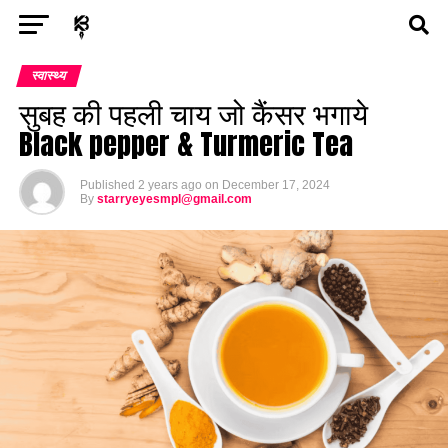
Exit mobile version
ENTERTAINMENT
ASTROLOGY
STORY
स्वास्थ्य
सुबह की पहली चाय जो कैंसर भगाये
POLITICS
TECH
SPORTS
HEALTH
Black pepper & Turmeric Tea
BUSINESS
Published
2 years ago
on
December 17, 2024
By
starryeyesmpl@gmail.com