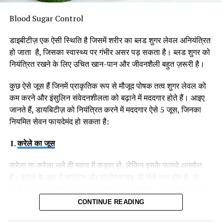
Blood Sugar Control
डाइबीटीज़ एक ऐसी स्थिति है जिसमें शरीर का ब्लड शुगर लेवल अनियंत्रित
हो जाता है, जिसका स्वास्थ्य पर गंभीर असर पड़ सकता है। ब्लड शुगर को
नियंत्रित रखने के लिए उचित खान-पान और जीवनशैली बहुत ज़रूरी है।
कुछ ऐसे जूस हैं जिनमें प्राकृतिक रूप से मौजूद पोषक तत्व शुगर लेवल को
कम करने और इंसुलिन संवेदनशीलता को बढ़ाने में मददगार होते हैं। आइए
जानते हैं, डायबिटीज़ को नियंत्रित करने में मददगार ऐसे 5 जूस, जिनका
नियमित सेवन फायदेमंद हो सकता है:
1.
करेले का जूस
2. फाइबर युक्त आहार का सेवन बढ़ाएँ
करेला या करेला भले ही स्वाद में कड़वा हो, लेकिन इसके फायदे अनमोल
हैं। करेले के जूस में चारेंटिन और पॉलीपेप्टाइड-पी जैसे तत्व होते हैं, जो
आध्यात्मिक विकास:
व्रत करने से व्यक्ति की आध्यात्मिक यात्रा में वृद्धि
फाइबर युक्त भोजन शरीर से विषाक्त पदार्थों को बाहर निकालने में बेहद
ब्लड शुगर लेवल को नियंत्रित करने में मददगार होते हैं। करेले के जूस का
होती है। जब व्यक्ति उपवास रखता है या किसी विशेष दिन में ध्यान और पूजा
उपयोगी है। यह हमारी आंतों को साफ करता है और पाचन तंत्र को स्वस्थ
सेवन करने से इंसुलिन संवेदनशीलता बढ़ती है, जिससे शरीर को शुगर को
CONTINUE READING
में लीन होता है, तो वह भगवान के प्रति अपनी श्रद्धा और भक्ति को प्रगाढ़
बनाता है।
नियंत्रित करने में मदद मिलती है।
करता है। यह व्यक्ति को मानसिक रूप से मजबूत बनाता है और उसे जीवन