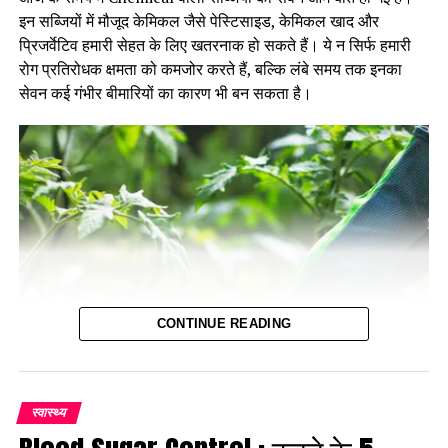
इन सब्जियों में मौजूद केमिकल जैसे पेस्टिसाइड, केमिकल खाद और
प्रिजर्वेटिव हमारी सेहत के लिए खतरनाक हो सकते हैं। ये न सिर्फ हमारी
रोग प्रतिरोधक क्षमता को कमजोर करते हैं, बल्कि लंबे समय तक इनका
सेवन कई गंभीर बीमारियों का कारण भी बन सकता है।
व्रत करने के फायदे
–
CONTINUE READING
Khabarbazar.com
शारीरिक लाभ:
व्रत करने से शरीर को विश्राम मिलता है। जब हम उपवास
रखते हैं या सीमित आहार लेते हैं, तो शरीर की ऊर्जा सिर्फ पाचन में खर्च नहीं
होती, बल्कि यह शरीर के अन्य कार्यों पर भी ध्यान केंद्रित करता है। इससे
पाचन तंत्र को आराम मिलता है और शरीर में जमा विषैले तत्व बाहर निकल
स्वास्थ्य
जाते हैं। इसके परिणामस्वरूप, शरीर की सेहत में सुधार होता है।