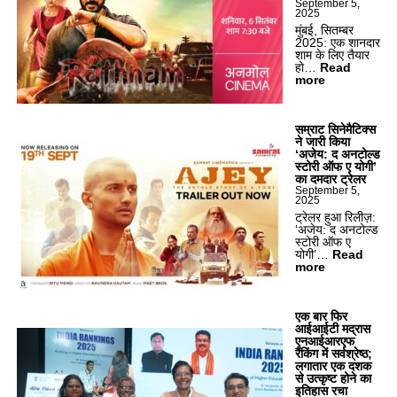
September 5,
2025
मुंबई, सितम्बर
2025: एक शानदार
शाम के लिए तैयार
हो…
Read
:
more
तै
या
र
हो
सम्राट सिनेमैटिक्स
जा
ने जारी किया
इ
‘अजेय: द अनटोल्ड
ए
स्टोरी ऑफ ए योगी’
‘
का दमदार ट्रेलर
र
September 5,
2025
त्न
म
ट्रेलर हुआ रिलीज़:
’
‘अजेय: द अनटोल्ड
के
स्टोरी ऑफ ए
ध
योगी’…
Read
मा
:
more
के
स
दा
म्रा
र
ट
प्री
सि
एक बार फिर
मि
ने
आईआईटी मद्रास
य
मै
एनआईआरएफ
र
टि
रैंकिंग में सर्वश्रेष्ठ;
के
क्स
लगातार एक दशक
लि
ने
से उत्कृष्ट होने का
ए
जा
इतिहास रचा