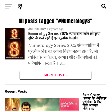
Exit mobile version
ENTERTAINMENT
ASTROLOGY
STORY
All posts tagged "#Numerology8"
ASTROLOGY
2 years ago
POLITICS
TECH
SPORTS
HEALTH
Numerology Series 2025 न्याय दाता शनि की कृपा
दृष्टि के तले रहते है इस मूलांक के लोग
BUSINESS
Numerology Series 2025 अंक ज्योतिष में
प्रत्येक अंक का अपना विशेष महत्व होता है, जो
व्यक्ति के व्यक्तित्व, स्वभाव और जीवनशैली को
परिभाषित करता है। 8...
MORE POSTS
Recent Posts
तैयार हो जाइए
‘रत्नम’ के धमाकेदार
प्रीमियर के लिए,
सिर्फ अनमोल
सिनेमा पर