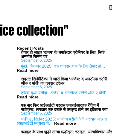
ice collection"
Recent Posts
तैयार हो जाइए ‘रत्नम’ के धमाकेदार प्रीमियर के लिए, सिर्फ
अनमोल सिनेमा पर
September 5, 2025
मुंबई, सितम्बर 2025: एक शानदार शाम के लिए तैयार हो…
:
Read more
तैयार
हो
सम्राट सिनेमैटिक्स ने जारी किया ‘अजेय: द अनटोल्ड स्टोरी
जाइए
ऑफ ए योगी’ का दमदार ट्रेलर
‘रत्नम’
September 5, 2025
के
ट्रेलर हुआ रिलीज़: ‘अजेय: द अनटोल्ड स्टोरी ऑफ ए योगी’…
धमाकेदार
:
Read more
प्रीमियर
सम्राट
के
सिनेमैटिक्स
एक बार फिर आईआईटी मद्रास एनआईआरएफ रैंकिंग में
लिए,
ने
सर्वश्रेष्ठ; लगातार एक दशक से उत्कृष्ट होने का इतिहास रचा
सिर्फ
जारी
September 5, 2025
अनमोल
किया
चंडीगढ़, सितंबर 2025: भारतीय प्रौद्योगिकी संस्थान मद्रास
सिनेमा
‘अजेय:
:
(आईआईटी मद्रास) ने…
Read more
पर
द
एक
अनटोल्ड
बार
फ्लाइट के साथ जुड़ीं सान्या मल्होत्रा; स्टाइल, आत्मविश्वास और