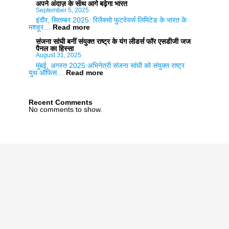
स्टोरी
फिर
अपने अंदाज़ के साथ आगे बढ़ेगा भारत
ऑफ
आईआईटी
September 5, 2025
ए
मद्रास
इंदौर, सितम्बर 2025: रिलैक्सो फुटवेयर्स लिमिटेड के भारत के
योगी’
एनआईआरएफ
:
मशहूर…
Read more
का
रैंकिंग
फ्लाइट
दमदार
में
के
संजना सांघी बनीं संयुक्त राष्ट्र के यंग लीडर्स फॉर एसडीजी जज
ट्रेलर
सर्वश्रेष्ठ;
साथ
पैनल का हिस्सा
लगातार
जुड़ीं
August 31, 2025
एक
सान्या
मुंबई, अगस्त 2025:अभिनेत्री संजना सांघी को संयुक्त राष्ट्र
दशक
मल्होत्रा;
:
युथ ऑफिस…
Read more
से
स्टाइल,
संजना
उत्कृष्ट
आत्मविश्वास
सांघी
होने
और
बनीं
का
अपने
संयुक्त
Recent Comments
इतिहास
अंदाज़
राष्ट्र
No comments to show.
रचा
के
के
साथ
यंग
आगे
लीडर्स
बढ़ेगा
फॉर
भारत
एसडीजी
जज
पैनल
का
हिस्सा