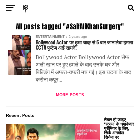
Exit mobile version
ENTERTAINMENT
ASTROLOGY
STORY
All posts tagged "#SaifAliKhanSurgery"
ENTERTAINMENT
2 years ago
POLITICS
TECH
SPORTS
HEALTH
Bollywood Actor पर हुआ चाकू से 6 बार जान लेबा हमला
CCTV फुटेज आई सामने!
BUSINESS
Bollywood Actor Bollywood Actor सैफ
अली खान पर हुए हमले के बाद उनके घर और
बिल्डिंग में अफरा-तफरी मच गई। इस घटना के बाद
करीना कपूर...
MORE POSTS
Recent Posts
तैयार हो जाइए
‘रत्नम’ के धमाकेदार
प्रीमियर के लिए,
सिर्फ अनमोल
सिनेमा पर