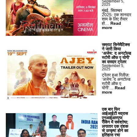
September 5,
2025
मुंबई, सितम्बर
2025: एक शानदार
शाम के लिए तैयार
हो…
Read
:
more
तै
या
र
हो
सम्राट सिनेमैटिक्स
जा
ने जारी किया
इ
‘अजेय: द अनटोल्ड
ए
स्टोरी ऑफ ए योगी’
‘
का दमदार ट्रेलर
र
September 5,
2025
त्न
म
ट्रेलर हुआ रिलीज़:
’
‘अजेय: द अनटोल्ड
के
स्टोरी ऑफ ए
ध
योगी’…
Read
मा
:
more
के
स
दा
म्रा
र
ट
प्री
सि
एक बार फिर
मि
ने
आईआईटी मद्रास
य
मै
एनआईआरएफ
र
टि
रैंकिंग में सर्वश्रेष्ठ;
के
क्स
लगातार एक दशक
लि
ने
से उत्कृष्ट होने का
ए
जा
इतिहास रचा