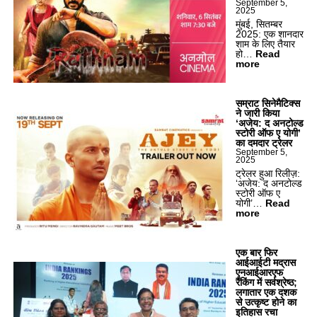
September 5,
2025
मुंबई, सितम्बर
2025: एक शानदार
शाम के लिए तैयार
हो…
Read
:
more
तै
या
र
हो
सम्राट सिनेमैटिक्स
जा
ने जारी किया
इ
‘अजेय: द अनटोल्ड
ए
स्टोरी ऑफ ए योगी’
‘
का दमदार ट्रेलर
र
September 5,
2025
त्न
म
ट्रेलर हुआ रिलीज़:
’
‘अजेय: द अनटोल्ड
के
स्टोरी ऑफ ए
ध
योगी’…
Read
मा
:
more
के
स
दा
म्रा
र
ट
प्री
सि
एक बार फिर
मि
ने
आईआईटी मद्रास
य
मै
एनआईआरएफ
र
टि
रैंकिंग में सर्वश्रेष्ठ;
के
क्स
लगातार एक दशक
लि
ने
से उत्कृष्ट होने का
ए
जा
इतिहास रचा