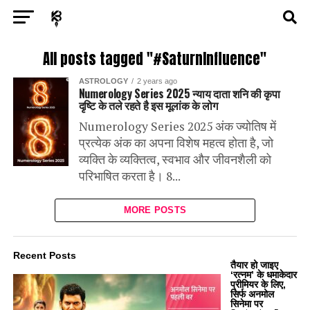
Exit mobile version
ENTERTAINMENT
ASTROLOGY
STORY
All posts tagged "#SaturnInfluence"
ASTROLOGY
2 years ago
POLITICS
TECH
SPORTS
HEALTH
Numerology Series 2025 न्याय दाता शनि की कृपा
दृष्टि के तले रहते है इस मूलांक के लोग
BUSINESS
Numerology Series 2025 अंक ज्योतिष में
प्रत्येक अंक का अपना विशेष महत्व होता है, जो
व्यक्ति के व्यक्तित्व, स्वभाव और जीवनशैली को
परिभाषित करता है। 8...
MORE POSTS
Recent Posts
तैयार हो जाइए
‘रत्नम’ के धमाकेदार
प्रीमियर के लिए,
सिर्फ अनमोल
सिनेमा पर