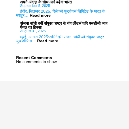
स्टोरी
फिर
अपने अंदाज़ के साथ आगे बढ़ेगा भारत
ऑफ
आईआईटी
September 5, 2025
ए
मद्रास
इंदौर, सितम्बर 2025: रिलैक्सो फुटवेयर्स लिमिटेड के भारत के
योगी’
एनआईआरएफ
:
मशहूर…
Read more
का
रैंकिंग
फ्लाइट
दमदार
में
के
संजना सांघी बनीं संयुक्त राष्ट्र के यंग लीडर्स फॉर एसडीजी जज
ट्रेलर
सर्वश्रेष्ठ;
साथ
पैनल का हिस्सा
लगातार
जुड़ीं
August 31, 2025
एक
सान्या
मुंबई, अगस्त 2025:अभिनेत्री संजना सांघी को संयुक्त राष्ट्र
दशक
मल्होत्रा;
:
युथ ऑफिस…
Read more
से
स्टाइल,
संजना
उत्कृष्ट
आत्मविश्वास
सांघी
होने
और
बनीं
का
अपने
संयुक्त
Recent Comments
इतिहास
अंदाज़
राष्ट्र
No comments to show.
रचा
के
के
साथ
यंग
आगे
लीडर्स
बढ़ेगा
फॉर
भारत
एसडीजी
जज
पैनल
का
हिस्सा