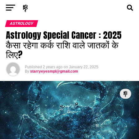
Exit mobile version
ENTERTAINMENT
ASTROLOGY
STORY
ASTROLOGY
Astrology Special Cancer : 2025
POLITICS
TECH
SPORTS
HEALTH
कैसा रहेगा कर्क राशि वाले जातकों के
लिए?
BUSINESS
Published
2 years ago
on
January 22, 2025
By
starryeyesmpl@gmail.com