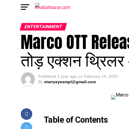
ENTERTAINMENT
Marco OTT Release 
तोड़ एक्शन थ्रिलर अ
Published
1 year ago
on
February 14, 2025
By
starryeyesmpl@gmail.com
Table of Contents