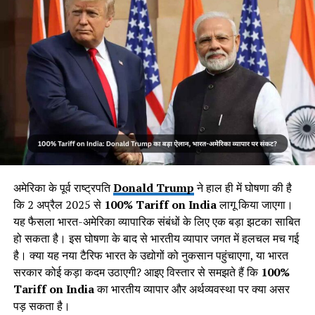
महिला सम्मान निधि योजना क्या है?
सरकार द्वारा शुरू की गई
महिला सम्मान निधि योजना
का उद्देश्य उन
महिलाओं को आर्थिक सहयोग प्रदान करना है, जो किसी भी कारण से
वित्तीय रूप से कमजोर हैं। इस योजना के तहत सरकार हर महीने
₹2,500
की सहायता राशि
सीधे महिलाओं के बैंक खाते में ट्रांसफर करेगी।
अमेरिका के पूर्व राष्ट्रपति
Donald Trump
ने हाल ही में घोषणा की है
कि 2 अप्रैल 2025 से
100% Tariff on India
लागू किया जाएगा।
यह फैसला भारत-अमेरिका व्यापारिक संबंधों के लिए एक बड़ा झटका साबित
हो सकता है। इस घोषणा के बाद से भारतीय व्यापार जगत में हलचल मच गई
है। क्या यह नया टैरिफ भारत के उद्योगों को नुकसान पहुंचाएगा, या भारत
सरकार कोई कड़ा कदम उठाएगी? आइए विस्तार से समझते हैं कि
100%
Tariff on India
का भारतीय व्यापार और अर्थव्यवस्था पर क्या असर
पड़ सकता है।