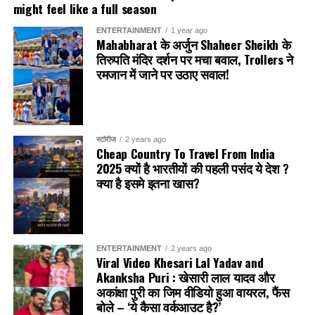
might feel like a full season
का आकलन कर रही है और जल्द ही जवाबी कदम उठा सकती है।
ENTERTAINMENT
1 year ago
Mahabharat के अर्जुन Shaheer Sheikh के
तिरुपति मंदिर दर्शन पर मचा बवाल, Trollers ने
रमजान में जाने पर उठाए सवाल!
स्टोरीज
2 years ago
Cheap Country To Travel From India
2025 क्यों है भारतीयों की पहली पसंद ये देश ?
क्या है इसमे इतना खास?
देश भर में शोक की लहर
Dr. Manmohan Singh के निधन की खबर से पूरे देश में शोक की लहर
दौड़ गई। राजनीतिक दलों के नेताओं, अभिनेताओं, उद्योगपतियों और आम
ENTERTAINMENT
2 years ago
जनता सभी ने उनके निधन पर गहरा दुख व्यक्त किया।
Viral Video Khesari Lal Yadav and
Akanksha Puri : खेसारी लाल यादव और
अकांक्षा पुरी का जिम वीडियो हुआ वायरल, फैंस
प्रधानमंत्री नरेंद्र मोदी ने उन्हें श्रद्धांजलि देते हुए कहा, “डॉ.
2019 में, जब ट्रंप प्रशासन ने भारत के व्यापारिक लाभों को कम
बोले – ‘ये कैसा वर्कआउट है?’
मनमोहन सिंह के योगदान को हमेशा याद रखा जाएगा। वे भारतीय
किया था, तब भारत ने भी कुछ अमेरिकी उत्पादों पर टैरिफ बढ़ाए