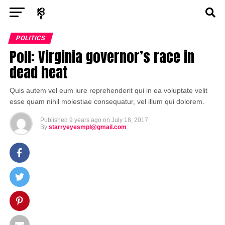
Exit mobile version
ENTERTAINMENT
ASTROLOGY
STORY
POLITICS
Poll: Virginia governor’s race in
POLITICS
TECH
SPORTS
HEALTH
dead heat
BUSINESS
Quis autem vel eum iure reprehenderit qui in ea voluptate velit
esse quam nihil molestiae consequatur, vel illum qui dolorem.
Published
9 years ago
on
July 18, 2017
By
starryeyesmpl@gmail.com