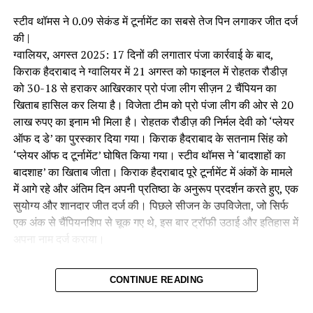
फैसले – संन्यास – को लेता है और एक आध्यात्मिक साधक के रूप में अपने
स्टीव थॉमस ने 0.09 सेकंड में टूर्नामेंट का सबसे तेज पिन लगाकर जीत दर्ज
जीवन की शुरुआत करता है। यही वह समय है जब उसकी यात्रा एक नई
की |
दिशा में मोड़ लेती है, और वह भारत के सबसे प्रभावशाली नेताओं में से एक
ग्वालियर, अगस्त 2025: 17 दिनों की लगातार पंजा कार्रवाई के बाद,
बनने की ओर अग्रसर होता है।
किराक हैदराबाद ने ग्वालियर में 21 अगस्त को फाइनल में रोहतक रौडीज़
को 30-18 से हराकर आखिरकार प्रो पंजा लीग सीज़न 2 चैंपियन का
अजेय: द अनटोल्ड स्टोरी
में बेजोड़ संवाद और प्रभावशाली दृश्य हैं जो फिल्म
खिताब हासिल कर लिया है। विजेता टीम को प्रो पंजा लीग की ओर से 20
की यात्रा को और भी सशक्त बनाते हैं। इस ट्रेलर में दर्शक अजय आनंद की
लाख रुपए का इनाम भी मिला है। रोहतक रौडीज़ की निर्मल देवी को ‘प्लेयर
संकल्प और संघर्ष को देख सकते हैं, जो उसे ना केवल एक नेता, बल्कि एक
ऑफ द डे’ का पुरस्कार दिया गया। किराक हैदराबाद के सतनाम सिंह को
प्रेरणा का स्रोत बनाता है।
‘प्लेयर ऑफ द टूर्नामेंट’ घोषित किया गया। स्टीव थॉमस ने ‘बादशाहों का
बादशाह’ का खिताब जीता। किराक हैदराबाद पूरे टूर्नामेंट में अंकों के मामले
फिल्म में प्रमुख कलाकार
:
में आगे रहे और अंतिम दिन अपनी प्रतिष्ठा के अनुरूप प्रदर्शन करते हुए, एक
सुयोग्य और शानदार जीत दर्ज की। पिछले सीजन के उपविजेता, जो सिर्फ
अनंतविजय जोशी
– लीड रोल में
एक अंक से चैंपियनशिप से चूक गए थे, इस बार ट्रॉफी उठाई और इतिहास में
अपना नाम दर्ज कराया।
परेश रावल
– मार्गदर्शक बड़े महाराज के किरदार में
दिनेश लाल यादव ‘निरहुआ’
और
अजय मेंगी
– अहम भूमिकाओं में
रोमांचक फाइनल मुकाबला और रिकॉर्ड
CONTINUE READING
गरिमा विक्रांत सिंह
और
पवन मल्होत्रा
– डेब्यू
ब्रेकिंग पिन