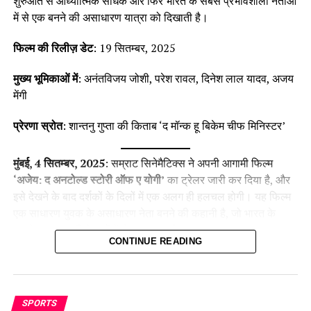
शुरुआत से आध्यात्मिक साधक और फिर भारत के सबसे प्रभावशाली नेताओं
में से एक बनने की असाधारण यात्रा को दिखाती है।
फिल्म की रिलीज़ डेट
: 19 सितम्बर, 2025
मुख्य भूमिकाओं में
: अनंतविजय जोशी, परेश रावल, दिनेश लाल यादव, अजय
मेंगी
प्रेरणा स्रोत
: शान्तनु गुप्ता की किताब ‘द मॉन्क हू बिकेम चीफ मिनिस्टर’
मुंबई, 4 सितम्बर, 2025
: सम्राट सिनेमैटिक्स ने अपनी आगामी फिल्म
‘अजेय: द अनटोल्ड स्टोरी ऑफ ए योगी’
का ट्रेलर जारी कर दिया है, और
इसे देखने के बाद दर्शकों के दिलों में एक अलग ही हलचल होगी। यह फिल्म
एक साधारण युवक के असाधारण नेता बनने की कहानी है, जो भारत के
सबसे प्रभावशाली नेताओं में से एक बनता है।
CONTINUE READING
Official Trailer
:-
SPORTS