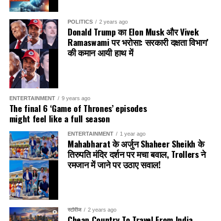
अपने प्रतिद्वंद्वी को सिर्फ 0.09 सेकंड में पिन करके एक मैच शेष रहते ही
किराक हैदराबाद के लिए खिताब का दावा किया। खिताब से चूकने के
POLITICS
2 years ago
Donald Trump का Elon Musk और Vivek
बावजूद, रोहतक रौडीज़ के दारा सिंह ने अपना उत्साह नहीं खोया और रात
Ramaswami पर भरोसा: सरकारी दक्षता विभाग’
का समापन करने के लिए 100 किग्रा श्रेणी में किराक हैदराबाद के जगदीश
की कमान आयी हाथ में
बरुआ को 3-2 से हराया।
विजेता टीम का जश्न
ENTERTAINMENT
9 years ago
The final 6 ‘Game of Thrones’ episodes
might feel like a full season
ENTERTAINMENT
1 year ago
Mahabharat के अर्जुन Shaheer Sheikh के
शहीर शेख ने पहनी पारंपरिक वेशभूषा
तिरुपति मंदिर दर्शन पर मचा बवाल, Trollers ने
रमजान में जाने पर उठाए सवाल!
शहीर शेख की तस्वीरों में खास बात यह थी कि वे तिरुपति मंदिर में पारंपरिक
मुंडू (Mundu)
पहने हुए नजर आए। यह दक्षिण भारत की पारंपरिक
वेशभूषा है, जिसे मंदिर में दर्शन के दौरान पहना जाता है।
स्टोरीज
2 years ago
Cheap Country To Travel From India