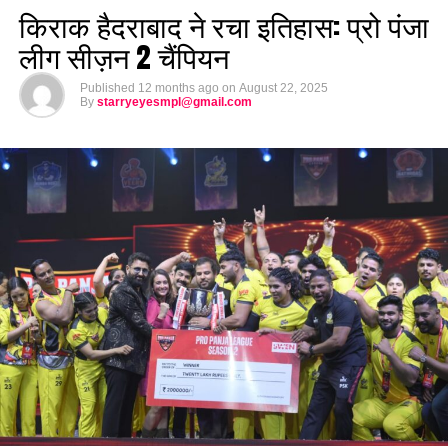
किराक हैदराबाद ने रचा इतिहास: प्रो पंजा
लीग सीज़न 2 चैंपियन
Published
12 months ago
on
August 22, 2025
By
starryeyesmpl@gmail.com
फिल्म की कहानी
:
यह फिल्म
अजय आनंद
की यात्रा को दर्शाती है, जो उत्तराखंड के एक छोटे
से गांव से निकलकर भारत के सबसे बड़े नेताओं में शुमार होता है। फिल्म
शान्तनु गुप्ता की सबसे अधिक बिकने वाली किताब
‘द मॉन्क हू बिकेम चीफ
मिनिस्टर’
से प्रेरित है, जो इस यथार्थवादी और प्रेरणादायक सफर को बयां
करती है।
ट्रेलर की शुरुआत
उत्तराखंड की खूबसूरत वादियों से होती है, जिसमें अजय
के बचपन के दिन और उसकी दोस्तियाँ सामने आती हैं। धीरे-धीरे यह कहानी
उस निर्णायक मोड़ पर पहुँचती है, जब अजय अपने जीवन के सबसे बड़े