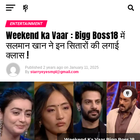
Exit mobile version
ENTERTAINMENT
ASTROLOGY
STORY
ENTERTAINMENT
Weekend ka Vaar : Bigg Boss18 में
POLITICS
TECH
SPORTS
HEALTH
सलमान खान ने इन सितारों की लगाई
क्लास !
BUSINESS
Published
2 years ago
on
January 11, 2025
By
starryeyesmpl@gmail.com