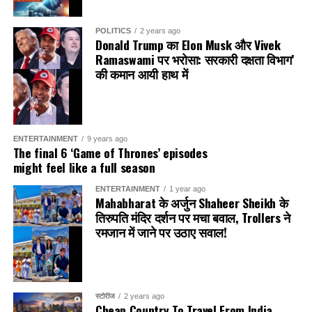
अपने प्रतिद्वंद्वी को सिर्फ 0.09 सेकंड में पिन करके एक मैच शेष रहते ही
किराक हैदराबाद के लिए खिताब का दावा किया। खिताब से चूकने के
POLITICS
2 years ago
Donald Trump का Elon Musk और Vivek
बावजूद, रोहतक रौडीज़ के दारा सिंह ने अपना उत्साह नहीं खोया और रात
Ramaswami पर भरोसा: सरकारी दक्षता विभाग’
का समापन करने के लिए 100 किग्रा श्रेणी में किराक हैदराबाद के जगदीश
की कमान आयी हाथ में
बरुआ को 3-2 से हराया।
विजेता टीम का जश्न
ENTERTAINMENT
9 years ago
The final 6 ‘Game of Thrones’ episodes
might feel like a full season
ENTERTAINMENT
1 year ago
Mahabharat के अर्जुन Shaheer Sheikh के
शहीर शेख ने पहनी पारंपरिक वेशभूषा
तिरुपति मंदिर दर्शन पर मचा बवाल, Trollers ने
रमजान में जाने पर उठाए सवाल!
शहीर शेख की तस्वीरों में खास बात यह थी कि वे तिरुपति मंदिर में पारंपरिक
मुंडू (Mundu)
पहने हुए नजर आए। यह दक्षिण भारत की पारंपरिक
वेशभूषा है, जिसे मंदिर में दर्शन के दौरान पहना जाता है।
स्टोरीज
2 years ago
Cheap Country To Travel From India