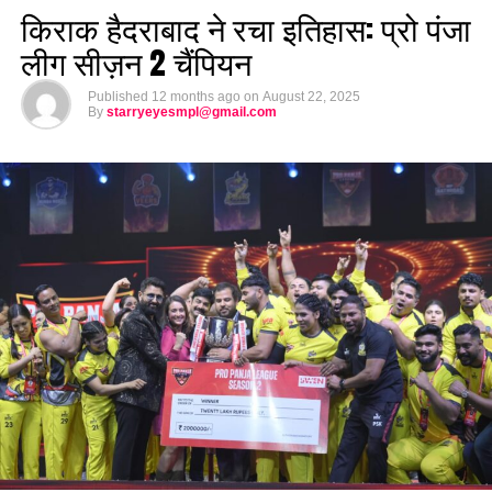
किराक हैदराबाद ने रचा इतिहास: प्रो पंजा
लीग सीज़न 2 चैंपियन
Published
12 months ago
on
August 22, 2025
By
starryeyesmpl@gmail.com
फिल्म की कहानी
:
यह फिल्म
अजय आनंद
की यात्रा को दर्शाती है, जो उत्तराखंड के एक छोटे
से गांव से निकलकर भारत के सबसे बड़े नेताओं में शुमार होता है। फिल्म
शान्तनु गुप्ता की सबसे अधिक बिकने वाली किताब
‘द मॉन्क हू बिकेम चीफ
मिनिस्टर’
से प्रेरित है, जो इस यथार्थवादी और प्रेरणादायक सफर को बयां
करती है।
ट्रेलर की शुरुआत
उत्तराखंड की खूबसूरत वादियों से होती है, जिसमें अजय
के बचपन के दिन और उसकी दोस्तियाँ सामने आती हैं। धीरे-धीरे यह कहानी
उस निर्णायक मोड़ पर पहुँचती है, जब अजय अपने जीवन के सबसे बड़े