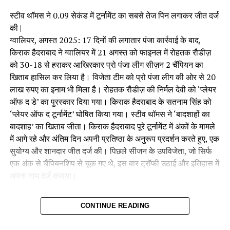
फैसले – संन्यास – को लेता है और एक आध्यात्मिक साधक के रूप में अपने
स्टीव थॉमस ने 0.09 सेकंड में टूर्नामेंट का सबसे तेज पिन लगाकर जीत दर्ज
जीवन की शुरुआत करता है। यही वह समय है जब उसकी यात्रा एक नई
की |
दिशा में मोड़ लेती है, और वह भारत के सबसे प्रभावशाली नेताओं में से एक
ग्वालियर, अगस्त 2025: 17 दिनों की लगातार पंजा कार्रवाई के बाद,
बनने की ओर अग्रसर होता है।
किराक हैदराबाद ने ग्वालियर में 21 अगस्त को फाइनल में रोहतक रौडीज़
को 30-18 से हराकर आखिरकार प्रो पंजा लीग सीज़न 2 चैंपियन का
अजेय: द अनटोल्ड स्टोरी
में बेजोड़ संवाद और प्रभावशाली दृश्य हैं जो फिल्म
खिताब हासिल कर लिया है। विजेता टीम को प्रो पंजा लीग की ओर से 20
की यात्रा को और भी सशक्त बनाते हैं। इस ट्रेलर में दर्शक अजय आनंद की
लाख रुपए का इनाम भी मिला है। रोहतक रौडीज़ की निर्मल देवी को ‘प्लेयर
संकल्प और संघर्ष को देख सकते हैं, जो उसे ना केवल एक नेता, बल्कि एक
ऑफ द डे’ का पुरस्कार दिया गया। किराक हैदराबाद के सतनाम सिंह को
प्रेरणा का स्रोत बनाता है।
‘प्लेयर ऑफ द टूर्नामेंट’ घोषित किया गया। स्टीव थॉमस ने ‘बादशाहों का
बादशाह’ का खिताब जीता। किराक हैदराबाद पूरे टूर्नामेंट में अंकों के मामले
फिल्म में प्रमुख कलाकार
:
में आगे रहे और अंतिम दिन अपनी प्रतिष्ठा के अनुरूप प्रदर्शन करते हुए, एक
सुयोग्य और शानदार जीत दर्ज की। पिछले सीजन के उपविजेता, जो सिर्फ
अनंतविजय जोशी
– लीड रोल में
एक अंक से चैंपियनशिप से चूक गए थे, इस बार ट्रॉफी उठाई और इतिहास में
अपना नाम दर्ज कराया।
परेश रावल
– मार्गदर्शक बड़े महाराज के किरदार में
दिनेश लाल यादव ‘निरहुआ’
और
अजय मेंगी
– अहम भूमिकाओं में
रोमांचक फाइनल मुकाबला और रिकॉर्ड
CONTINUE READING
गरिमा विक्रांत सिंह
और
पवन मल्होत्रा
– डेब्यू
ब्रेकिंग पिन