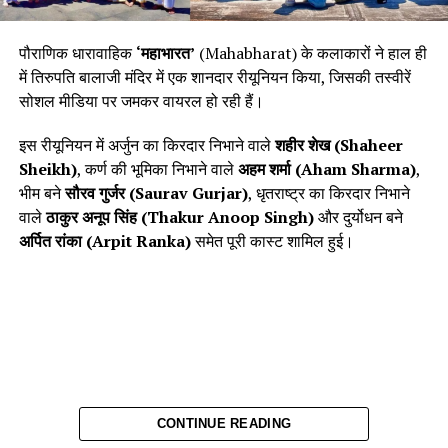
राहुल चौधरी भी उपस्थित थे। ओलंपिक पदक विजेता और पूर्व मुक्केबाज
फिल्म की रिलीज़ डेट
:
विजेंदर सिंह टीम एंबेसडर के रूप में रोहतक रौडीज़ का समर्थन करने के लिए
पौराणिक धारावाहिक
‘महाभारत’
(Mahabharat) के कलाकारों ने हाल ही
उपस्थित थे।
में तिरुपति बालाजी मंदिर में एक शानदार रीयूनियन किया, जिसकी तस्वीरें
19 सितम्बर, 2025
को सिनेमाघरों में रिलीज़ होने वाली इस फिल्म का
सोशल मीडिया पर जमकर वायरल हो रही हैं।
दोनों टीमों की रणनीति और मैच के महत्वपूर्ण
उद्देश्य आध्यात्मिक और सामाजिक संवादों को छूने का है, और यह एक
प्रेरणादायक फिल्म साबित होने की पूरी संभावना रखती है।
इस रीयूनियन में अर्जुन का किरदार निभाने वाले
शहीर शेख (Shaheer
पल
Sheikh)
, कर्ण की भूमिका निभाने वाले
अहम शर्मा (Aham Sharma)
,
भीम बने
सौरव गुर्जर (Saurav Gurjar)
, धृतराष्ट्र का किरदार निभाने
मेन कार्ड में विश्व चैंपियन श्रीनिवास बीवी ने रोहतक के लिए पहला अंक
वाले
ठाकुर अनूप सिंह (Thakur Anoop Singh)
और दुर्योधन बने
दिलाया, निर्मल देवी ‘प्लेयर ऑफ द डे’ बनीं, जबकि किराक के आभास राणा
अर्पित रांका (Arpit Ranka)
समेत पूरी कास्ट शामिल हुई।
और माधुरा केएन ने अपनी टीम को मजबूत स्थिति दिलाई। निर्णायक
मुकाबले में स्टीव थॉमस के रिकॉर्ड के साथ ही हैदराबाद ने खिताब पर कब्जा
कर लिया।
फाइनल मुकाबले का पूरा विवरण
CONTINUE READING