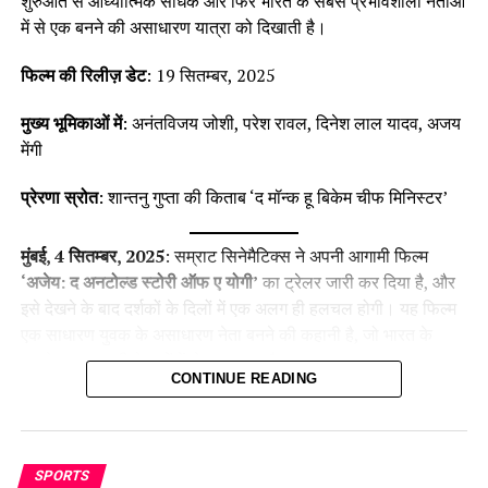
शुरुआत से आध्यात्मिक साधक और फिर भारत के सबसे प्रभावशाली नेताओं
में से एक बनने की असाधारण यात्रा को दिखाती है।
फिल्म की रिलीज़ डेट
: 19 सितम्बर, 2025
मुख्य भूमिकाओं में
: अनंतविजय जोशी, परेश रावल, दिनेश लाल यादव, अजय
मेंगी
प्रेरणा स्रोत
: शान्तनु गुप्ता की किताब ‘द मॉन्क हू बिकेम चीफ मिनिस्टर’
मुंबई, 4 सितम्बर, 2025
: सम्राट सिनेमैटिक्स ने अपनी आगामी फिल्म
‘अजेय: द अनटोल्ड स्टोरी ऑफ ए योगी’
का ट्रेलर जारी कर दिया है, और
इसे देखने के बाद दर्शकों के दिलों में एक अलग ही हलचल होगी। यह फिल्म
एक साधारण युवक के असाधारण नेता बनने की कहानी है, जो भारत के
सबसे प्रभावशाली नेताओं में से एक बनता है।
CONTINUE READING
Official Trailer
:-
SPORTS