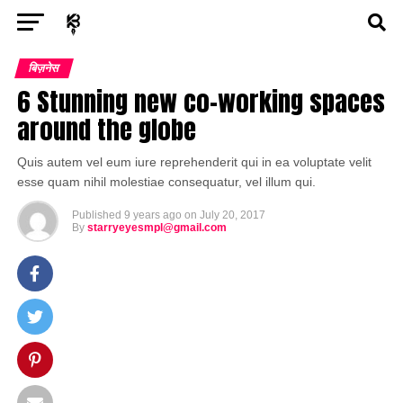
Exit mobile version
ENTERTAINMENT
ASTROLOGY
STORY
बिज़नेस
6 Stunning new co-working spaces
POLITICS
TECH
SPORTS
HEALTH
around the globe
BUSINESS
Quis autem vel eum iure reprehenderit qui in ea voluptate velit
esse quam nihil molestiae consequatur, vel illum qui.
Published
9 years ago
on
July 20, 2017
By
starryeyesmpl@gmail.com