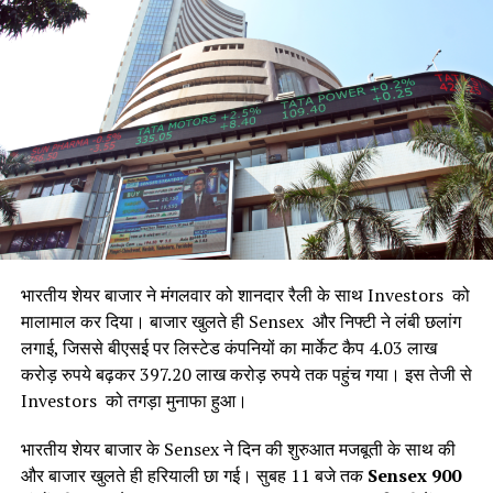
रूस के पास अतिरिक्त तेल उपलब्ध होने की एक बड़ी वजह यह भी है कि
यूक्रेन ने रूसी तेल कारखानों पर ड्रोन हमले किए हैं। इन हमलों के कारण
रूस में तेल की खपत कम हो गई है और वह अपने तेल को वैश्विक बाजार में
बेचने को मजबूर हो गया है। नतीजतन, रूस भारत को सस्ती दरों पर अधिक
मात्रा में तेल की आपूर्ति कर रहा है।
कब और कहां दिख रही है यह तेजी?
यह आंकड़े 2025 के लिए आईएमएफ के अनुमानों पर आधारित हैं, जो
वैश्विक आर्थिक स्थिति को ध्यान में रखकर तैयार किए गए हैं। साउथ सूडान
भारतीय शेयर बाजार ने मंगलवार को शानदार रैली के साथ Investors को
पूर्वी अफ्रीका में, गुयाना दक्षिण अमेरिका के उत्तरी तट पर, लीबिया उत्तरी
मालामाल कर दिया। बाजार खुलते ही Sensex और निफ्टी ने लंबी छलांग
अफ्रीका में, सेनेगल पश्चिम अफ्रीका में, और पलाउ प्रशांत महासागर में
लगाई, जिससे बीएसई पर लिस्टेड कंपनियों का मार्केट कैप 4.03 लाख
स्थित है। इन देशों की भौगोलिक स्थिति और संसाधन उनकी तेजी का
करोड़ रुपये बढ़कर 397.20 लाख करोड़ रुपये तक पहुंच गया। इस तेजी से
आधार हैं। India, जो एशिया में एक विशाल बाजार और आबादी वाला देश है,
Investors को तगड़ा मुनाफा हुआ।
इन छोटे देशों से प्रतिशत वृद्धि में पीछे रह सकता है, लेकिन इसका कुल
आर्थिक आकार इनसे कहीं बड़ा है।
भारतीय शेयर बाजार के Sensex ने दिन की शुरुआत मजबूती के साथ की
कितना तेल खरीदा भारत ने?
और बाजार खुलते ही हरियाली छा गई। सुबह 11 बजे तक
Sensex 900