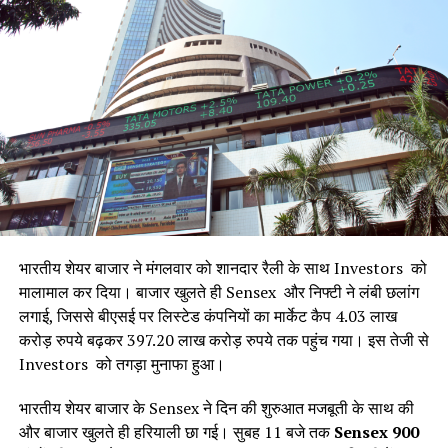
रूस के पास अतिरिक्त तेल उपलब्ध होने की एक बड़ी वजह यह भी है कि
यूक्रेन ने रूसी तेल कारखानों पर ड्रोन हमले किए हैं। इन हमलों के कारण
रूस में तेल की खपत कम हो गई है और वह अपने तेल को वैश्विक बाजार में
बेचने को मजबूर हो गया है। नतीजतन, रूस भारत को सस्ती दरों पर अधिक
मात्रा में तेल की आपूर्ति कर रहा है।
कब और कहां दिख रही है यह तेजी?
यह आंकड़े 2025 के लिए आईएमएफ के अनुमानों पर आधारित हैं, जो
वैश्विक आर्थिक स्थिति को ध्यान में रखकर तैयार किए गए हैं। साउथ सूडान
भारतीय शेयर बाजार ने मंगलवार को शानदार रैली के साथ Investors को
पूर्वी अफ्रीका में, गुयाना दक्षिण अमेरिका के उत्तरी तट पर, लीबिया उत्तरी
मालामाल कर दिया। बाजार खुलते ही Sensex और निफ्टी ने लंबी छलांग
अफ्रीका में, सेनेगल पश्चिम अफ्रीका में, और पलाउ प्रशांत महासागर में
लगाई, जिससे बीएसई पर लिस्टेड कंपनियों का मार्केट कैप 4.03 लाख
स्थित है। इन देशों की भौगोलिक स्थिति और संसाधन उनकी तेजी का
करोड़ रुपये बढ़कर 397.20 लाख करोड़ रुपये तक पहुंच गया। इस तेजी से
आधार हैं। India, जो एशिया में एक विशाल बाजार और आबादी वाला देश है,
Investors को तगड़ा मुनाफा हुआ।
इन छोटे देशों से प्रतिशत वृद्धि में पीछे रह सकता है, लेकिन इसका कुल
आर्थिक आकार इनसे कहीं बड़ा है।
भारतीय शेयर बाजार के Sensex ने दिन की शुरुआत मजबूती के साथ की
कितना तेल खरीदा भारत ने?
और बाजार खुलते ही हरियाली छा गई। सुबह 11 बजे तक
Sensex 900