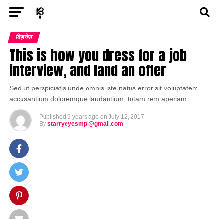
Exit mobile version
ENTERTAINMENT
ASTROLOGY
STORY
बिज़नेस
This is how you dress for a job
POLITICS
TECH
SPORTS
HEALTH
interview, and land an offer
BUSINESS
Sed ut perspiciatis unde omnis iste natus error sit voluptatem
accusantium doloremque laudantium, totam rem aperiam.
Published
9 years ago
on
July 12, 2017
By
starryeyesmpl@gmail.com