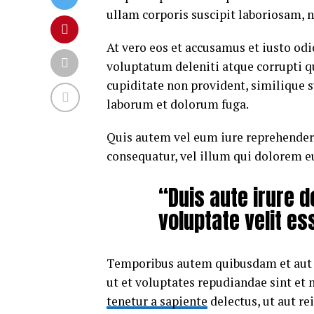
ullam corporis suscipit laboriosam, 
At vero eos et accusamus et iusto od
voluptatum deleniti atque corrupti q
cupiditate non provident, similique su
laborum et dolorum fuga.
Quis autem vel eum iure reprehenderi
consequatur, vel illum qui dolorem e
“Duis aute irure d
voluptate velit es
Temporibus autem quibusdam et aut of
ut et voluptates repudiandae sint et
tenetur a sapiente
delectus, ut aut re