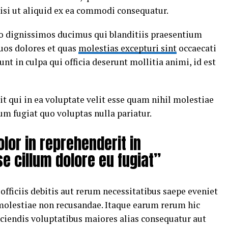
nisi ut aliquid ex ea commodi consequatur.
io dignissimos ducimus qui blanditiis praesentium
uos dolores et quas
molestias excepturi sint
occaecati
nt in culpa qui officia deserunt mollitia animi, id est
t qui in ea voluptate velit esse quam nihil molestiae
um fugiat quo voluptas nulla pariatur.
olor in reprehenderit in
se cillum dolore eu fugiat”
ficiis debitis aut rerum necessitatibus saepe eveniet
 molestiae non recusandae. Itaque earum rerum hic
iciendis voluptatibus maiores alias consequatur aut