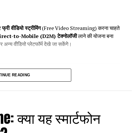
पर
फ्री वीडियो स्ट्रीमिंग
(Free Video Streaming) करना चाहते
irect-to-Mobile (D2M) टेक्नोलॉजी
लाने की योजना बना
 अन्य वीडियो प्लेटफॉर्म देखे जा सकेंगे।
TINUE READING
िसमें वीडियो कंटेंट को सीधे मोबाइल में ब्रॉडकास्ट किया जाएगा,
करता है। इसके लिए इंटरनेट की जरूरत नहीं होगी, बल्कि
ह
फ्री वीडियो स्ट्रीमिंग
का नया युग साबित हो सकता है।
: क्या यह स्मार्टफोन
ंगे ?