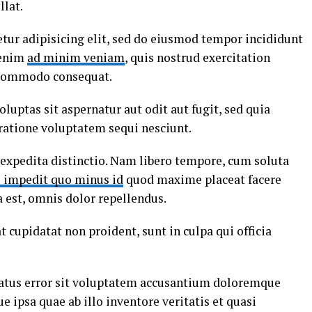
llat.
tur adipisicing elit, sed do eiusmod tempor incididunt
 enim
ad minim veniam
, quis nostrud exercitation
a commodo consequat.
ptas sit aspernatur aut odit aut fugit, sed quia
ratione voluptatem sequi nesciunt.
 expedita distinctio. Nam libero tempore, cum soluta
l impedit quo minus id
quod maxime placeat facere
est, omnis dolor repellendus.
t cupidatat non proident, sunt in culpa qui officia
 natus error sit voluptatem accusantium doloremque
ipsa quae ab illo inventore veritatis et quasi