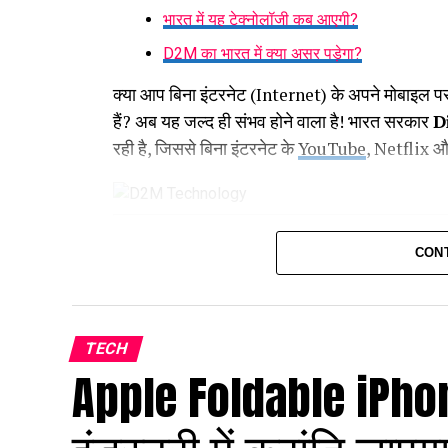
भारत में यह टेक्नोलॉजी कब आएगी?
D2M का भारत में क्या असर पड़ेगा?
क्या आप बिना इंटरनेट (Internet) के अपने मोबाइल 
हैं? अब यह जल्द ही संभव होने वाला है! भारत सरकार
D
रही है, जिससे बिना इंटरनेट के
YouTube
, Netflix और
क्या है D2M Technology
?
CON
D2M यानी
Direct-to-Mobile
एक नई तकनीक है, ज
ठीक उसी तरह जैसे FM रेडियो या DTH टेलीविजन काम 
मोबाइल टावर और सैटेलाइट से सीधे सिग्नल मिलेंगे। य
TECH
Apple Foldable iPhone
इस
टेक्नोलॉजी
के फायदे क्या-क्या हो