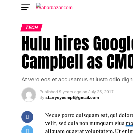
TECH
Hulu hires Googl
Campbell as CM
At vero eos et accusamus et iusto odio dign
Published
9 years ago
on
July 25, 2017
By
starryeyesmpl@gmail.com
Neque porro quisquam est, qui dolore
velit, sed quia non numquam eius
mo
aliquam quaerat voluptatem. Ut eni